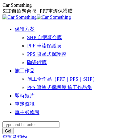
Skip
Car Something
to
SHP自癒聚合膜 | PPF車漆保護膜
content
保護方案
SHP 自癒聚合膜
PPF 車漆保護膜
PPS 噴塗式保護膜
陶瓷鍍膜
施工作品
施工全作品（PPF｜PPS｜SHP）
PPS 噴塗式保護膜 施工作品集
即時短片
車迷資訊
車主必修課
Search:
查詢及預約