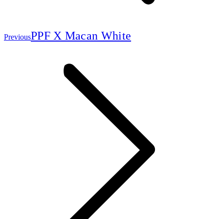
Previous
PPF X Macan White
Previous
project: