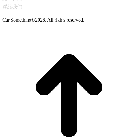
聯絡我們
Car.Something©2026. All rights reserved.
t
T