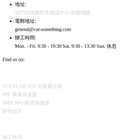
地址:
屯門洪祥路民生物流中心3B號地鋪
電郵地址:
general@car-something.com
辦工時間:
Mon. - Fri. 9:30 - 19:30 Sat. 9:30 - 13:30 Sun. 休息
Find us on:
Facebook
YouTube
Instagram
保護方案
page
page
page
opens
opens
opens
FEYNLAB SHP 自癒聚合膜
in
in
in
new
new
new
PPF 車漆保護膜
window
window
window
SPPF PPS 噴塗保護膜
即時短片
關於我們
施工作品