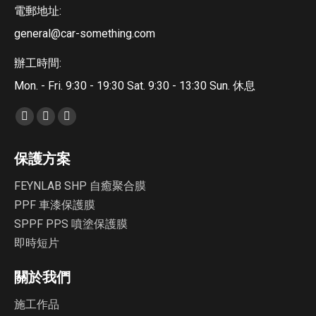
電郵地址:
general@car-something.com
辦工時間:
Mon. - Fri. 9:30 - 19:30 Sat. 9:30 - 13:30 Sun. 休息
Find us on:
Facebook
YouTube
Instagram
page
page
page
保護方案
opens
opens
opens
in
in
in
FEYNLAB SHP 自癒聚合膜
new
new
new
PPF 車漆保護膜
window
window
window
SPPF PPS 噴塗保護膜
即時短片
關於我們
施工作品