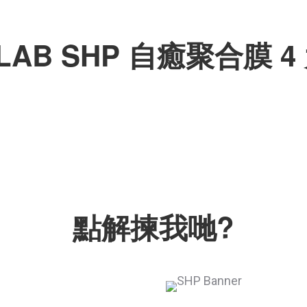
LAB SHP 自癒聚合膜 
點解揀我哋?