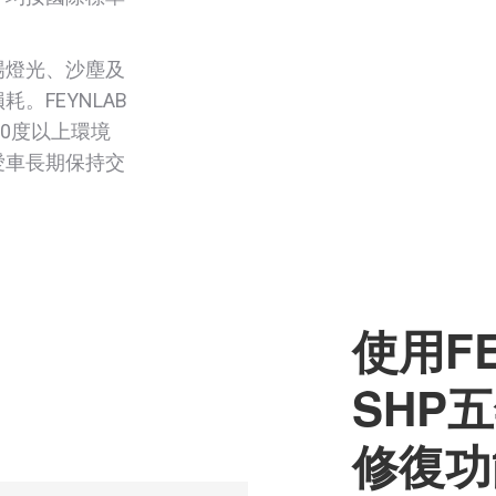
場燈光、沙塵及
。FEYNLAB
30度以上環境
愛車長期保持交
使用FE
SHP
修復功