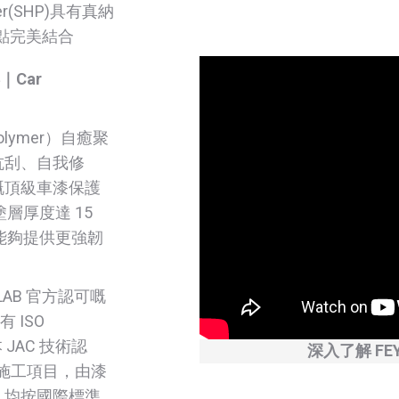
mer(SHP)具有真納
嘅優點完美結合
｜Car
 Polymer）自癒聚
抗刮、自我修
嘅頂級車漆保護
層厚度達 15
，能夠提供更強韌
YNLAB 官方認可嘅
 ISO
 JAC 技術認
深入了解 FE
 施工項目，由漆
，均按國際標準