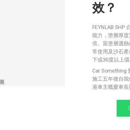
效？
FEYNLAB S
能力，塗層厚度達 
倍。當塗層遇熱
常使用及沙石產
下或30度以上
Car Somethi
施工五年後自我
測
港車主嘅愛車長