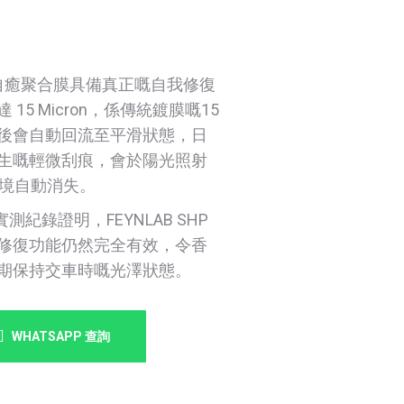
HP 自癒聚合膜具備真正嘅自我修復
15 Micron，係傳統鍍膜嘅15
後會自動回流至平滑狀態，日
生嘅輕微刮痕，會於陽光照射
環境自動消失。
ng 實測紀錄證明，FEYNLAB SHP
修復功能仍然完全有效，令香
期保持交車時嘅光澤狀態。
WHATSAPP 查詢