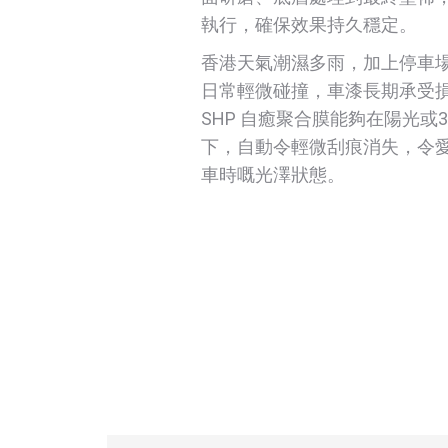
執行，確保效果持久穩定。
香港天氣潮濕多雨，加上停車
日常輕微碰撞，車漆長期承受損耗
SHP 自癒聚合膜能夠在陽光或
下，自動令輕微刮痕消失，令
車時嘅光澤狀態。