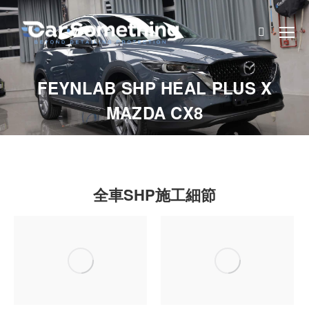
Search:
FEYNLAB SHP HEAL PLUS X
MAZDA CX8
全車SHP施工細節