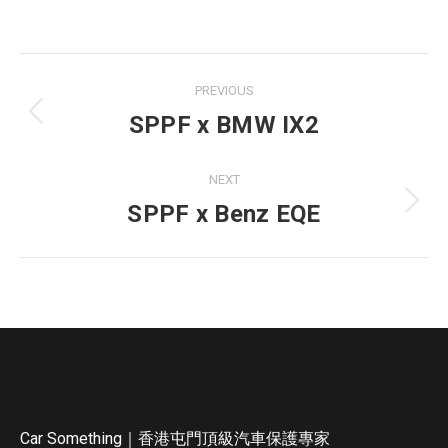
PREVIOUS
Project
SPPF x BMW IX2
Previous
navigation
project:
NEXT
SPPF x Benz EQE
Next
project:
Car Something｜香港屯門頂級汽車保護專家