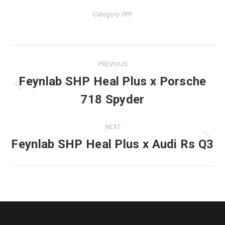
Category:
PPF
PREVIOUS
Project
Feynlab SHP Heal Plus x Porsche
navigation
Previous
718 Spyder
project:
NEXT
Feynlab SHP Heal Plus x Audi Rs Q3
Next
project: