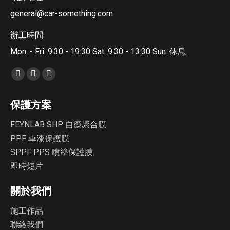
general@car-something.com
辦工時間:
Mon. - Fri. 9:30 - 19:30 Sat. 9:30 - 13:30 Sun. 休息
Find us on:
Facebook
YouTube
Instagram
page
page
page
保護方案
opens
opens
opens
in
in
in
FEYNLAB SHP 自癒聚合膜
new
new
new
PPF 車漆保護膜
window
window
window
SPPF PPS 噴塗保護膜
即時短片
關於我們
施工作品
聯絡我們