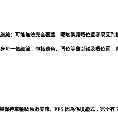
角、細縫）可能無法完全覆蓋，呢啲暴露嘅位置容易受到
車身每一個細節，包括邊角、凹位等難以觸及嘅位置，
保持車輛嘅原廠美感。PPS 因為係噴塗式，完全冇 