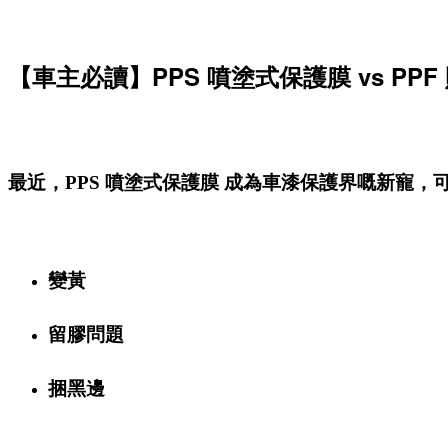
【車主必讀】PPS 噴塗式保護膜 vs PPF 
最近，PPS 噴塗式保護膜 成為車漆保護界嘅新寵，
變黃
留膠問題
捆黑邊