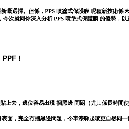
新嘅選擇。但係，PPS 噴塗式保護膜 呢種新技術係咪真
工店，今次就同你深入分析 PPS 噴塗式保護膜 的優勢，
 PPF！
理貼上去，邊位容易出現 捆黑邊 問題（尤其係長時
喺車身表面，完全冇捆黑邊問題，令車漆睇起嚟更自然同