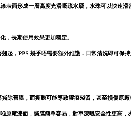
P 亦能令車漆表面形成一層高度光滑嘅疏水層，水珠可以快
老化，長期使用效果更加穩定。
是否翹起，PPS 幾乎唔需要額外維護，日常清洗即可保
需要撕除舊膜，而撕膜可能導致膠痕殘留，甚至損傷原廠
施工喺原廠漆面，撕膜簡單容易，對車漆嘅安全性更高，