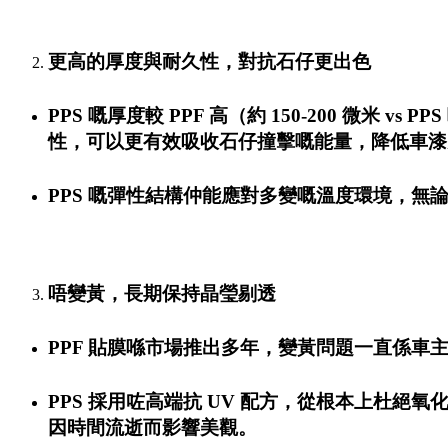
更高的厚度與耐久性，對抗石仔更出色
PPS 嘅厚度較 PPF 高（約 150-200 微米
性，可以更有效吸收石仔撞擊嘅能量，降低車漆
PPS 嘅彈性結構仲能應對多變嘅溫度環境，無
唔變黃，長期保持晶瑩剔透
PPF 貼膜喺市場推出多年，變黃問題一直係
PPS 採用咗高端抗 UV 配方，從根本上杜絕
因時間流逝而影響美觀。