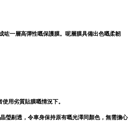
端納米技術，形成咗一層高彈性嘅保護膜。呢層膜具備出色嘅柔韌
者使用劣質貼膜嘅情況下。
可以保持晶瑩剔透，令車身保持原有嘅光澤同顏色，無需擔心