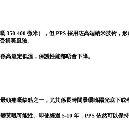
 vs PPS 嘅 350-400 微米），但 PPS 採用咗高
受損嘅風險。
論係高溫定低溫，保護性能都唔會下降。
車主最頭痛嘅缺點之一，尤其係長時間暴曬喺陽光底下或
氧化變黃嘅可能性。即使經過 5-10 年，PPS 依然