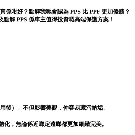
係咁好？點解我哋會認為 PPS 比 PPF 更加優勝？
以及點解 PPS 係車主值得投資嘅高端保護方案！
間使用後）。不但影響美觀，仲容易藏污納垢。
一體化，無論係近睇定遠睇都更加細緻完美。