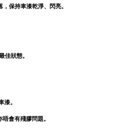
速滑落，保持車漆乾淨、閃亮。
持最佳狀態。
車漆。
亦唔會有殘膠問題。