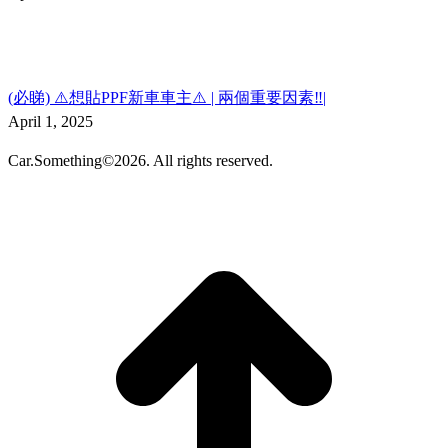
(必睇) ⚠️想貼PPF新車車主⚠️ | 兩個重要因素‼️|
April 1, 2025
Car.Something©2026. All rights reserved.
t
T